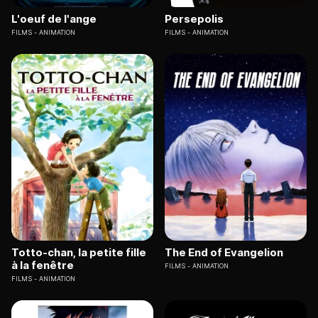
L'oeuf de l'ange
Persepolis
FILMS
ANIMATION
FILMS
ANIMATION
Totto-chan, la petite fille
The End of Evangelion
à la fenêtre
FILMS
ANIMATION
FILMS
ANIMATION