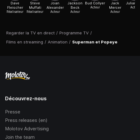
Dave
Steve
Joan
Jackson
Bud Collyer
Jack
Julian 
Fleischer
Muffati
Alexander
Beck
Acteur
Mercer
Acteur
Réalisateur
Réalisateur
Acteur
Acteur
Acteur
Regarder la TV en direct
/
Programme TV
/
Films en streaming
/
Animation
/
Superman et Popeye
Découvrez-nous
Presse
Press releases (en)
Molotov Advertising
Join the team