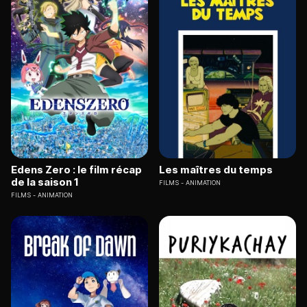
Edens Zero : le film récap
Les maîtres du temps
de la saison 1
FILMS
ANIMATION
FILMS
ANIMATION