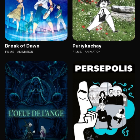
Break of Dawn
Puriykachay
FILMS
ANIMATION
FILMS
ANIMATION