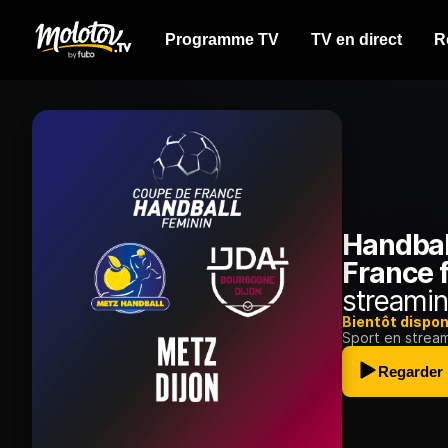
Programme TV
TV en direct
R
Handball
France f
streamin
Bientôt dispon
Sport en strea
Regarder