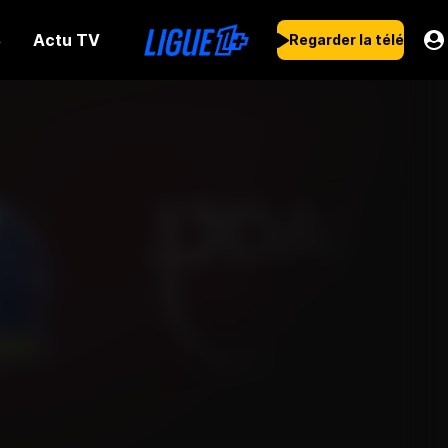
Actu TV
s
Regarder la télé