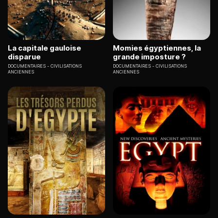
La capitale gauloise
Momies égyptiennes, la
disparue
grande imposture ?
DOCUMENTAIRES
CIVILISATIONS
DOCUMENTAIRES
CIVILISATIONS
ANCIENNES
ANCIENNES