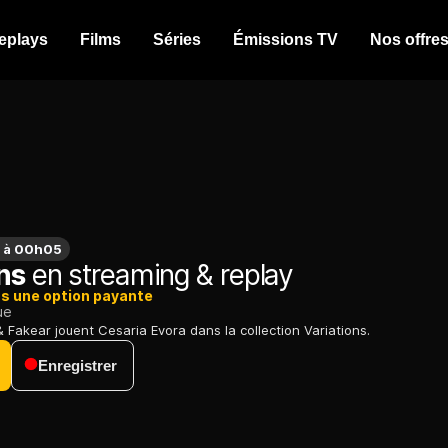
eplays
Films
Séries
Émissions TV
Nos offre
t à 00h05
ns
en streaming & replay
ns une option payante
ue
Fakear jouent Cesaria Evora dans la collection Variations.
Enregistrer