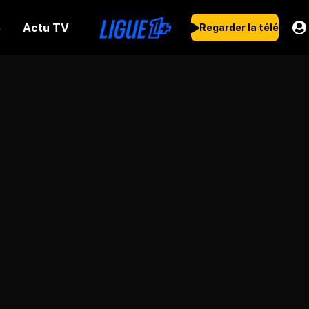
Actu TV
s
Regarder la télé