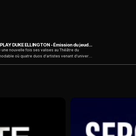
Variations - JEFF MILLS & YARON HERMAN PLAY DUKE ELLINGTON - Émission du jeudi 6 août
e une nouvelle fois ses valises au Théâtre du
modable où quatre duos d'artistes venant d'univers
t savante, proposent une création autour d'un
sont à l’unisson et proposent une nouvelle lecture