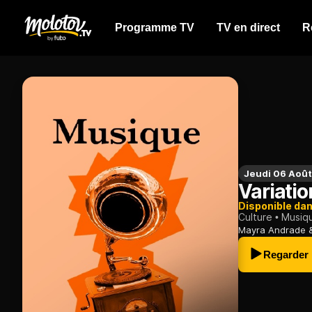
Programme TV
TV en direct
R
Jeudi 06 Aoû
Variatio
Disponible da
Culture
Musiq
Mayra Andrade & 
Regarder