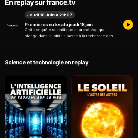
En replay sur france.tv
Jeudi 18 Juin à 21h07
Premières notes du jeudi 18 juin
Cette enquête scientifique et archéologique
plonge dans le lointain passé à la recherche des
premières notes de musique produites par
l'homme et des premiers instruments. Grâce à des
archives qui détaillent la vie des premiers
musiciens, ce voyage à travers différents pays
Science et technologie en replay
d'Europe et du Proche-Orient fait découvrir à quel
point la musique porte des émotions universelles
et intemporelles.