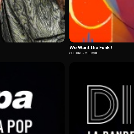
We Want the Funk !
CULTURE
MUSIQUE