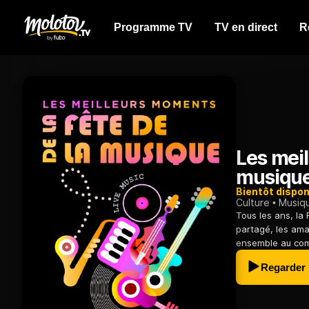
Programme TV
TV en direct
R
Les meil
musiqu
Bientôt dispon
Culture
Musiq
Tous les ans, la
partagé, les ama
ensemble au com
Regarder