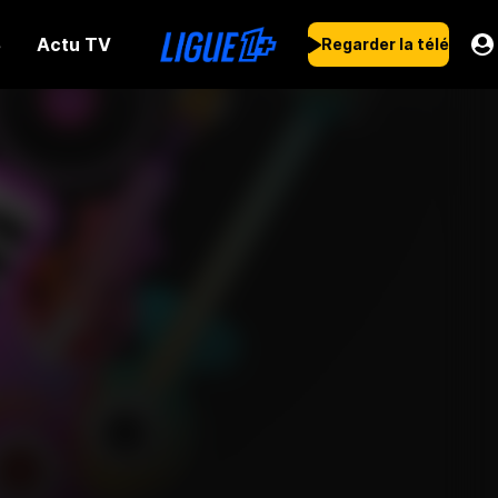
Actu TV
s
Regarder la télé