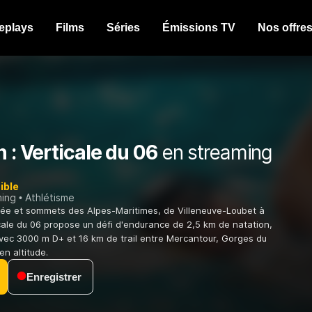
eplays
Films
Séries
Émissions TV
Nos offre
n : Verticale du 06
en streaming
ible
ming
Athlétisme
née et sommets des Alpes-Maritimes, de Villeneuve-Loubet à
icale du 06 propose un défi d'endurance de 2,5 km de natation,
vec 3000 m D+ et 16 km de trail entre Mercantour, Gorges du
en altitude.
Enregistrer