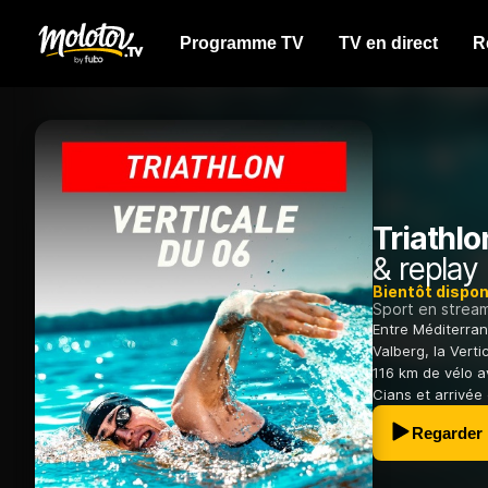
Programme TV
TV en direct
R
Triathlo
& replay
Bientôt dispon
Sport en strea
Entre Méditerra
Valberg, la Vert
116 km de vélo a
Cians et arrivée 
Regarder