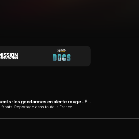
Au coeur du terrain - Vols, rixes, affrontements : les gendarmes en alerte rouge - Émission du dimanche 9 août
es fronts. Reportage dans toute la France.