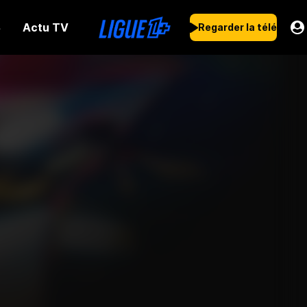
Actu TV
s
Regarder la télé