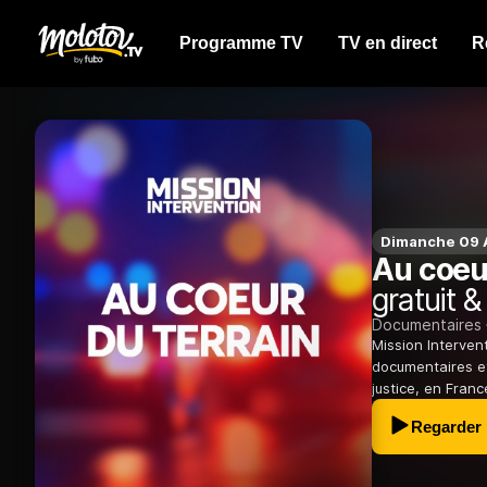
Programme TV
TV en direct
R
Dimanche 09 
Au coeur
gratuit &
Documentaires
Mission Interven
documentaires et 
justice, en Fran
Regarder