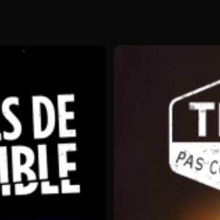
 Barcelone. Pour leur première balade dans la
guider par Arthur qui est aveugle.