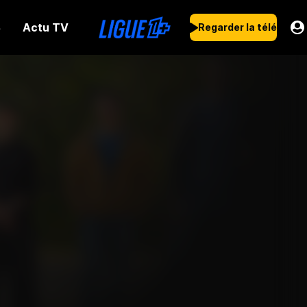
Actu TV
s
Regarder la télé