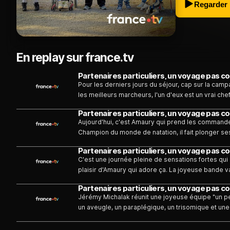
Regarder
En replay sur france.tv
Pour les derniers jours du séjour, cap sur la cam
les meilleurs marcheurs, l'un d'eux est un vrai c
randonnée. Au sein du groupe, les appréhensions 
l'heure est aux confidences et chacun se livre un p
Aujourd'hui, c'est Amaury qui prend les commandes 
vécu cette semaine.
Champion du monde de natation, il fait plonger s
leçon de natation avec un "un p'tit truc en plus". P
mettre au vert, l'équipe s'offre une expérience à
C'est une journée pleine de sensations fortes qui
cauchemar, surtout pour Killian et Kheira.
plaisir d'Amaury qui adore ça. La joyeuse bande va 
échauffement avant de partir assister à un match de
recrue de l'équipe de France pour les JO 2028. M
Jérémy Michalak réunit une joyeuse équipe "un pe
cours de leur soirée.
un aveugle, un paraplégique, un trisomique et une 
jour, celui des rencontres, des premiers échanges
Arthur et Jérémy appréhendent tous le début de 