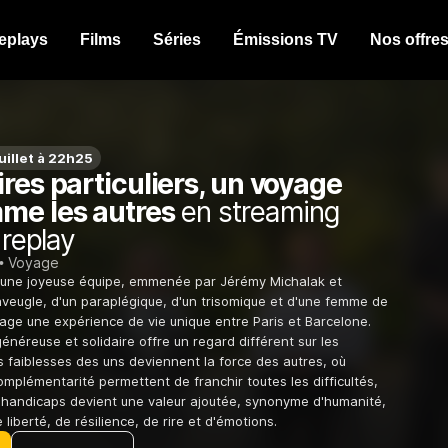
eplays
Films
Séries
Émissions TV
Nos offre
uillet à 22h25
res particuliers, un voyage
me les autres
en streaming
 replay
Voyage
, une joyeuse équipe, emmenée par Jérémy Michalak et
aveugle, d'un paraplégique, d'un trisomique et d'une femme de
rtage une expérience de vie unique entre Paris et Barcelone.
énéreuse et solidaire offre un regard différent sur les
s faiblesses des uns deviennent la force des autres, où
complémentarité permettent de franchir toutes les difficultés,
s handicaps devient une valeur ajoutée, synonyme d'humanité,
 liberté, de résilience, de rire et d'émotions.