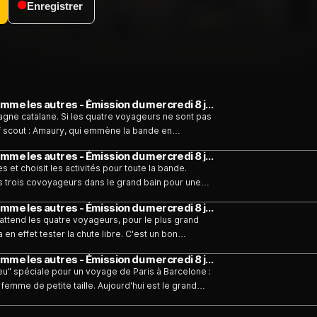
Enregistrer
Partenaires particuliers, un voyage pas comme les autres - Émission du mercredi 8 juillet
pagne catalane. Si les quatre voyageurs ne sont pas
hef scout : Amaury, qui emmène la bande en
du début se sont dissipées. Avant de se quitter,
Partenaires particuliers, un voyage pas comme les autres - Émission du mercredi 8 juillet
eu plus sur sa vie, son histoire et comment il a
et choisit les activités pour toute la bande.
es trois covoyageurs dans le grand bain pour une
uis, avant de quitter la frénésie barcelonaise pour se
Partenaires particuliers, un voyage pas comme les autres - Émission du mercredi 8 juillet
 bord d'un speed-boat, qui va rapidement virer au
 attend les quatre voyageurs, pour le plus grand
en effet tester la chute libre. C'est un bon
 basket pour découvrir le talent de Killian, future
Partenaires particuliers, un voyage pas comme les autres - Émission du mercredi 8 juillet
ais un pari perdu par Jérémy va bouleverser le
u" spéciale pour un voyage de Paris à Barcelone :
femme de petite taille. Aujourd'hui est le grand
 et des premières blagues. Amaury, Kheira, Killian,
ce voyage avec des inconnus. Mais pas le temps