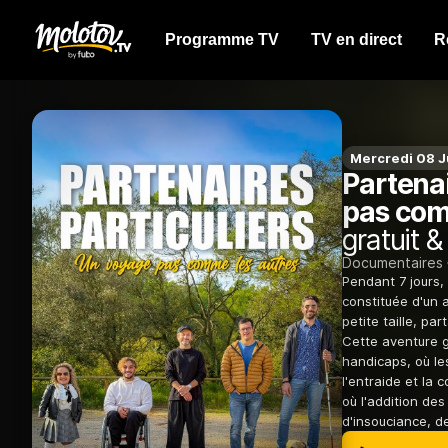
Programme TV
TV en direct
R
Mercredi 08 J
Partenai
pas com
gratuit &
Documentaires
Pendant 7 jours
constituée d'un 
petite taille, pa
Cette aventure g
handicaps, où le
l'entraide et la 
où l'addition de
d'insouciance, de