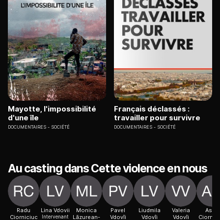
Mayotte, l'impossibilité
Français déclassés :
d'une île
travailler pour survivre
DOCUMENTAIRES
SOCIÉTÉ
DOCUMENTAIRES
SOCIÉTÉ
Au casting dans Cette violence en nous
Radu
Lina Vdovii
Monica
Pavel
Liudmila
Valeria
Aster
Ciorniciuc
Intervenant
Lãzurean-
Vdovîi
Vdovîi
Vdovîi
Ciornic