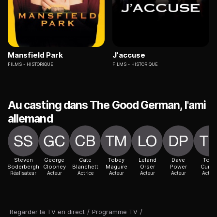
Mansfield Park
J'accuse
FILMS
HISTORIQUE
FILMS
HISTORIQUE
Au casting dans The Good German, l'ami
allemand
Steven
George
Cate
Tobey
Leland
Dave
Tony
Soderbergh
Clooney
Blanchett
Maguire
Orser
Power
Curra
Réalisateur
Acteur
Actrice
Acteur
Acteur
Acteur
Acteur
Regarder la TV en direct
/
Programme TV
/