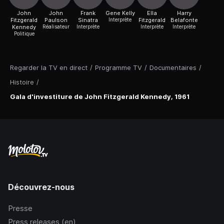
John
John
Frank
Gene Kelly
Ella
Harry
Fitzgerald
Paulson
Sinatra
Interprète
Fitzgerald
Belafonte
Kennedy
Réalisateur
Interprète
Interprète
Interprète
Politique
Regarder la TV en direct
/
Programme TV
/
Documentaires
/
Histoire
/
Gala d'investiture de John Fitzgerald Kennedy, 1961
Découvrez-nous
Presse
Press releases (en)