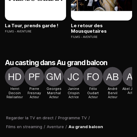
La Tour, prends garde !
Le retour des
Mousquetaires
FILMS
AVENTURE
FILMS
AVENTURE
Au casting dans Au grand balcon
Henri
Pierre
Georges
Janine
Félix
André
Abel Jaq
Decoin
Fresnay
Marchal
Crispin
Oudart
Bervil
Acteur
Réalisateur
Acteur
Acteur
Actrice
Acteur
Acteur
Regarder la TV en direct
/
Programme TV
/
Films en streaming
/
Aventure
/
Au grand balcon