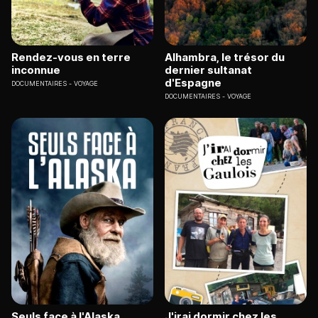
Rendez-vous en terre
Alhambra, le trésor du
inconnue
dernier sultanat
d'Espagne
DOCUMENTAIRES
VOYAGE
DOCUMENTAIRES
VOYAGE
Seuls face à l'Alaska
J'irai dormir chez les