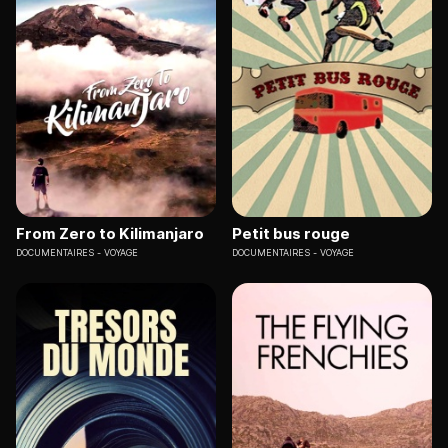
From Zero to Kilimanjaro
Petit bus rouge
DOCUMENTAIRES
VOYAGE
DOCUMENTAIRES
VOYAGE