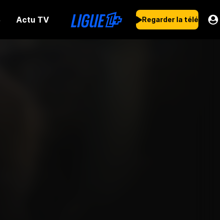
Actu TV
s
Regarder la télé