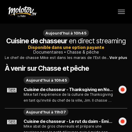
Aujourd'hui à 10h45
Cuisine de chasseur
en direct streaming
Disponible dans une option payante
Documentaires
Chasse & pêche
Le chef de chasse Mike est dans les marais de l'Est de l'Angleterre pour aider des amis à terminer un abattage de cerfs d'eau chinois.
Voir plus
À venir sur Chasse et pêche
Aujourd'hui à 10h45
Cuisine de chasseur - Thanksgiving en Nouvelle Angleterre - Émission du lundi 10 août
Mike fait l'expérience de la culture de Thanksgiving
en tant qu'invité du chef de la ville, Jim. Il chasse et
découpe également un cerf de Virginie en tant
Aujourd'hui à 11h07
qu'invité de son nouvel ami Matt et de sa jeune
famille. Mike désosse et farcit une dinde pour la
Cuisine de chasseur - Le rut du daim - Émission du lundi 10 août
fumer à chaud, et crée une entrée Carpaccio pour
Mike abat de gros chevreuils et prépare une
les célébrations familiales de Jim.