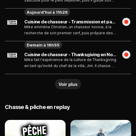
saucisse pour le petit déjeuner, puis il guide son
compagnon de chasse, Jalmar, à la recherche de
Aujourd'hui à 11h29
gros chevreuils, avant de faire un festin pour le
petit déjeuner.
Cuisine de chasseur - Transmission et partage - Émission du lundi 10 août
Mike emmène Christian, un chasseur novice, à la
recherche de son premier cerf, puis prépare des
côtelettes pour le petit-déjeuner. Warren explore
Demain à 16h55
les dégâts causés par les sangliers dans une
ferme. Mike installe des pièges photographiques
Cuisine de chasseur - Thanksgiving en Nouvelle Angleterre - Émission du mardi 11 août
pour les sangliers.
Mike fait l'expérience de la culture de Thanksgiving
en tant qu'invité du chef de la ville, Jim. Il chasse et
découpe également un cerf de Virginie en tant
qu'invité de son nouvel ami Matt et de sa jeune
Voir plus
famille. Mike désosse et farcit une dinde pour la
fumer à chaud, et crée une entrée Carpaccio pour
les célébrations familiales de Jim.
Chasse & pêche en replay