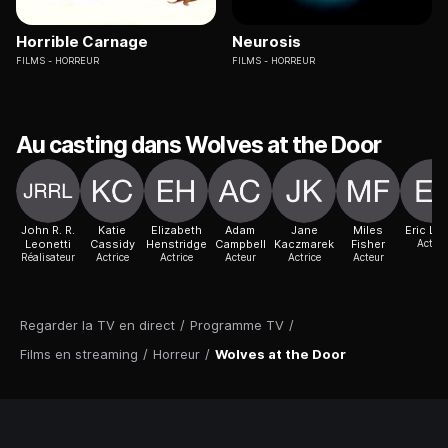
Horrible Carnage
Neurosis
FILMS
HORREUR
FILMS
HORREUR
Au casting dans Wolves at the Door
John R. R.
Katie
Elizabeth
Adam
Jane
Miles
Eric La
Leonetti
Cassidy
Henstridge
Campbell
Kaczmarek
Fisher
Acteur
Réalisateur
Actrice
Actrice
Acteur
Actrice
Acteur
Regarder la TV en direct
/
Programme TV
/
Films en streaming
/
Horreur
/
Wolves at the Door