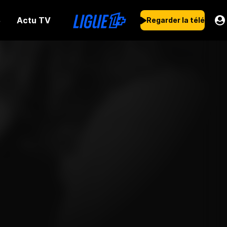
Actu TV
s
Regarder la télé