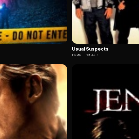
Usual Suspects
FILMS
THRILLER