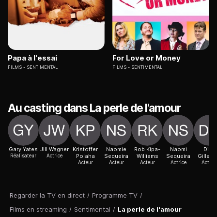
Papa à l'essai
For Love or Money
FILMS
SENTIMENTAL
FILMS
SENTIMENTAL
Au casting dans La perle de l'amour
Gary Yates
Jill Wagner
Kristoffer
Naomie
Rob Kipa-
Naomi
Dina
Réalisateur
Actrice
Polaha
Sequeira
Williams
Sequeira
Gillesp
Acteur
Acteur
Acteur
Actrice
Actric
Regarder la TV en direct
/
Programme TV
/
Films en streaming
/
Sentimental
/
La perle de l'amour