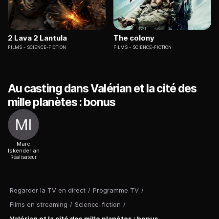
2 Lava 2 Lantula
The colony
FILMS
SCIENCE-FICTION
FILMS
SCIENCE-FICTION
Au casting dans Valérian et la cité des
mille planètes : bonus
Marc
Iskenderian
Réalisateur
Regarder la TV en direct
/
Programme TV
/
Films en streaming
/
Science-fiction
/
Valérian et la cité des mille planètes : bonus