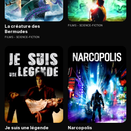
La créature des
FILMS
SCIENCE-FICTION
Bermudes
FILMS
SCIENCE-FICTION
Je suis une légende
Narcopolis