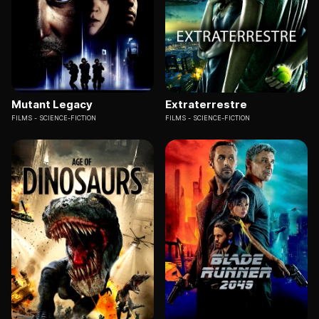
Mutant Legacy
Extraterrestre
FILMS
SCIENCE-FICTION
FILMS
SCIENCE-FICTION