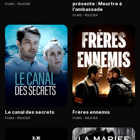
présente : Meurtre à
FILMS
POLICIER
l'ambassade
FILMS
POLICIER
Le canal des secrets
Frères ennemis
FILMS
POLICIER
FILMS
POLICIER