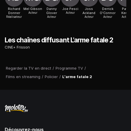
Richard
Mel Gibson
Danny
Joe Pesci
Joss
Derrick
Patsy
Donner
Acteur
Glover
Acteur
Ackland
O'Connor
Kensi
Réalisateur
Acteur
Acteur
Acteur
Actric
Les chaînes diffusant L'arme fatale 2
CINE+ Frisson
Regarder la TV en direct
/
Programme TV
/
Films en streaming
/
Policier
/
L'arme fatale 2
Découvrez-nous