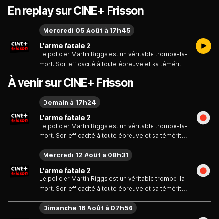
En replay sur CINE+ Frisson
Mercredi 05 Août à 17h45
L'arme fatale 2
Le policier Martin Riggs est un véritable trompe-la-
mort. Son efficacité à toute épreuve et sa témérité
quasi suicidaire lui ont d'ailleurs valu le surnom
À venir sur CINE+ Frisson
d'"Arme fatale". Riggs fait équipe avec Roger
Murtaugh, un policier noir plus conventionnel, pour
Demain à 17h24
protéger un témoin contre des trafiquants de
drogue...
L'arme fatale 2
Le policier Martin Riggs est un véritable trompe-la-
mort. Son efficacité à toute épreuve et sa témérité
quasi suicidaire lui ont d'ailleurs valu le surnom
Mercredi 12 Août à 08h31
d'"Arme fatale". Riggs fait équipe avec Roger
Murtaugh, un policier noir plus conventionnel, pour
L'arme fatale 2
protéger un témoin contre des trafiquants de
Le policier Martin Riggs est un véritable trompe-la-
drogue...
mort. Son efficacité à toute épreuve et sa témérité
quasi suicidaire lui ont d'ailleurs valu le surnom
Dimanche 16 Août à 07h56
d'"Arme fatale". Riggs fait équipe avec Roger
Murtaugh, un policier noir plus conventionnel, pour