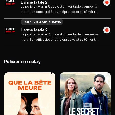
L'arme fatale 2
protéger un témoin contre des trafiquants de
Le policier Martin Riggs est un véritable trompe-la-
drogue...
mort. Son efficacité à toute épreuve et sa témérité
quasi suicidaire lui ont d'ailleurs valu le surnom
Jeudi 20 Août à 15h15
d'"Arme fatale". Riggs fait équipe avec Roger
Murtaugh, un policier noir plus conventionnel, pour
L'arme fatale 2
protéger un témoin contre des trafiquants de
Le policier Martin Riggs est un véritable trompe-la-
drogue...
mort. Son efficacité à toute épreuve et sa témérité
quasi suicidaire lui ont d'ailleurs valu le surnom
d'"Arme fatale". Riggs fait équipe avec Roger
Murtaugh, un policier noir plus conventionnel, pour
protéger un témoin contre des trafiquants de
Policier en replay
drogue...