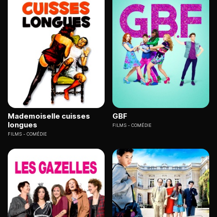
Mademoiselle cuisses
GBF
longues
FILMS
COMÉDIE
FILMS
COMÉDIE