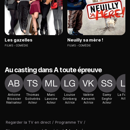
Les gazelles
Neuilly sa mère !
FILMS
COMÉDIE
FILMS
COMÉDIE
Au casting dans A toute épreuve
Antoine
Thomas
Marc
Louise
Valérie
Samy
La Foui
Blossier
Solivérès
Lavoine
Grinberg
Karsenti
Seghir
Acteur
Réalisateur
Acteur
Acteur
Actrice
Actrice
Acteur
Regarder la TV en direct
/
Programme TV
/