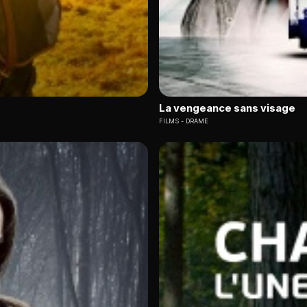
La vengeance sans visage
FILMS
DRAME