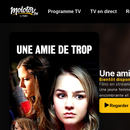
Programme TV
TV en direct
R
Une ami
Bientôt dispon
Films en stream
Une jeune femme
encombrante et a
Regarder