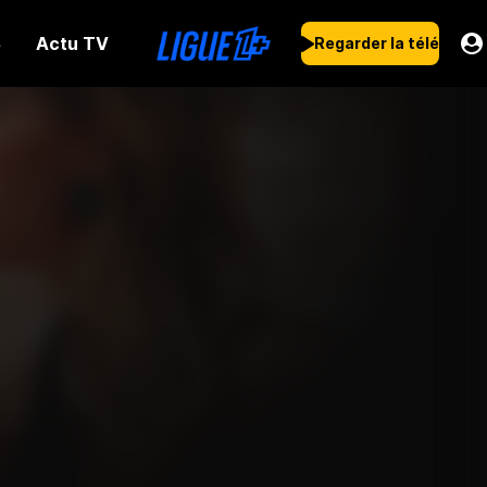
Actu TV
s
Regarder la télé