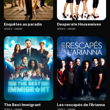
Enquêtes au paradis
Desperate Housewives
SÉRIES
DRAME
SÉRIES
DRAME
The Best Immigrant
Les rescapés de l'Arianna
SÉRIES
DRAME
SÉRIES
DRAME