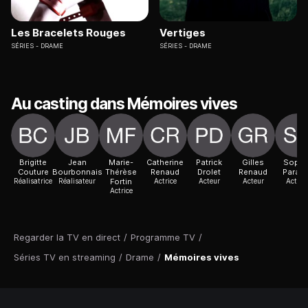
Les Bracelets Rouges
Vertiges
SÉRIES
DRAME
SÉRIES
DRAME
Au casting dans Mémoires vives
Brigitte
Jean
Marie-
Catherine
Patrick
Gilles
Sophi
Couture
Bourbonnais
Thérèse
Renaud
Drolet
Renaud
Paradi
Réalisatrice
Réalisateur
Fortin
Actrice
Acteur
Acteur
Actric
Actrice
Regarder la TV en direct
/
Programme TV
/
Séries TV en streaming
/
Drame
/
Mémoires vives