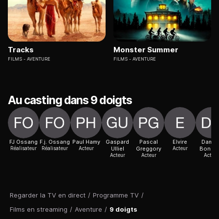
Tracks
Monster Summer
FILMS
AVENTURE
FILMS
AVENTURE
Au casting dans 9 doigts
FJ Ossang
F.j. Ossang
Paul Hamy
Gaspard
Pascal
Elvire
Damie
Réalisateur
Réalisateur
Acteur
Ulliel
Greggory
Acteur
Bonna
Acteur
Acteur
Acteur
Regarder la TV en direct
/
Programme TV
/
Films en streaming
/
Aventure
/
9 doigts