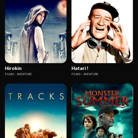
Hirokin
Hatari !
FILMS
AVENTURE
FILMS
AVENTURE