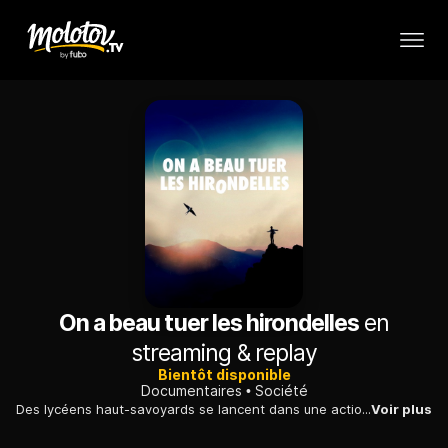
On a beau tuer les hirondelles
en
streaming & replay
Bientôt disponible
Documentaires
Société
Des lycéens haut-savoyards se lancent dans une action solidaire et civique auprès de Khairollah, jeune réfugié afghan, pour tenter de sauver son petit frère, resté au pays.
Voir plus