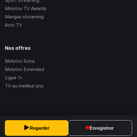
Sport streaming
Molotov TV Awards
Mangas streaming
Actu TV
Nos offres
Molotov Extra
Molotov Extended
Ligue 1+
TV au meilleur prix
©Molotov
2026
, Version:
2.228.1
Regarder
Enregistrer