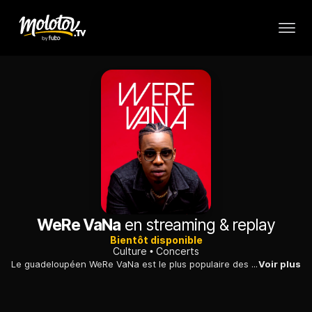
WeRe VaNa
en streaming & replay
Bientôt disponible
Culture
Concerts
Le guadeloupéen WeRe VaNa est le plus populaire des chanteurs ultra marins dans l'hexagone. Il a à son actif un disque de platine pour son titre Casanova. Pour la sortie de son 1er album 33 tours "Îles et elle" il fait un concert à la Cigale. Un évènement très attendu.
Voir plus