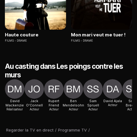
Haute couture
Mon mari veut me tuer !
FILMS
DRAME
FILMS
DRAME
Au casting dans Les poings contre les
murs
David
Jack
Rupert
Ben
Sam
David Ajala
Sian
Mackenzie
O'Connell
Friend
Mendelsohn
Spruell
Acteur
Brecki
Réalisateur
Acteur
Acteur
Acteur
Acteur
Actric
Regarder la TV en direct
/
Programme TV
/