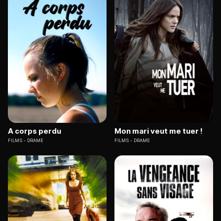
A corps perdu
Mon mari veut me tuer !
FILMS
DRAME
FILMS
DRAME