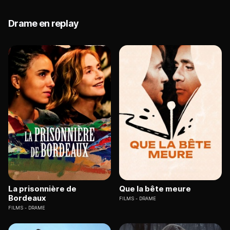
Drame en replay
La prisonnière de
Que la bête meure
Bordeaux
FILMS
DRAME
FILMS
DRAME