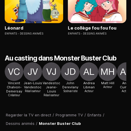
Léonard
Le collège fou fou fou
ENFANTS
DESSINS ANIMÉS
ENFANTS
DESSINS ANIMÉS
Au casting dans Monster Buster Club
Vincent
Jean-Louis
Vandestoc
John
Andrea
Matt Hill
Anna
Chalvon-
Vandestoc
Jeane-
Derevlany
Libman
Acteur
Cumme
Demersay
Réalisateur
Louis
Scénariste
Acteur
Actric
Créateur
Réalisateur
Regarder la TV en direct
/
Programme TV
/
Enfants
/
Dessins animés
/
Monster Buster Club