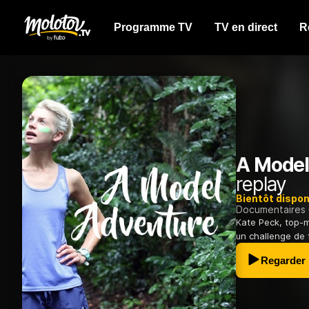
Programme TV
TV en direct
R
A Model
replay
Bientôt dispon
Documentaires
Kate Peck, top-m
un challenge de ta
Regarder