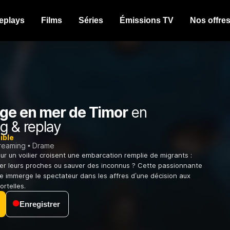
eplays
Films
Séries
Émissions TV
Nos offre
ge en mer de Timor
en
g & replay
ible
treaming
Drame
ur un voilier croisent une embarcation remplie de migrants :
ger leurs proches ou sauver des inconnus ? Cette passionnante
ne immerge le spectateur dans les affres d’une décision aux
rtelles.
Enregistrer