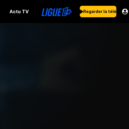
Actu TV
s
Regarder la télé