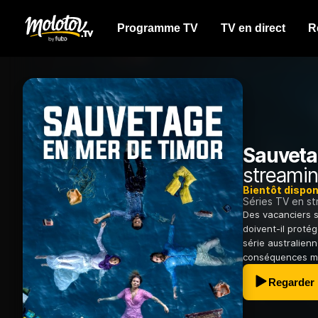
Programme TV
TV en direct
R
Sauveta
streamin
Bientôt dispon
Séries TV en s
Des vacanciers s
doivent-il proté
série australien
conséquences mo
Regarder