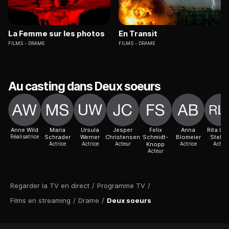
La Femme sur les photos
En Transit
FILMS
DRAME
FILMS
DRAME
Au casting dans Deux soeurs
Anne Wild
Maria
Ursula
Jesper
Felix
Anna
Rita Lu
Réalisatrice
Schrader
Werner
Christensen
Schmidt-
Blomeier
Stellin
Actrice
Actrice
Acteur
Knopp
Actrice
Acteur
Acteur
Regarder la TV en direct
/
Programme TV
/
Films en streaming
/
Drame
/
Deux soeurs