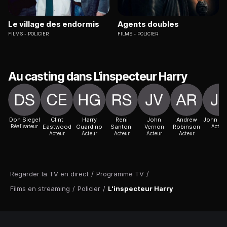
Le village des endormis
Agents doubles
FILMS
POLICIER
FILMS
POLICIER
Au casting dans L'inspecteur Harry
Don Siegel
Clint
Harry
Reni
John
Andrew
John La
Réalisateur
Eastwood
Guardino
Santoni
Vernon
Robinson
Acteur
Acteur
Acteur
Acteur
Acteur
Acteur
Regarder la TV en direct
/
Programme TV
/
Films en streaming
/
Policier
/
L'inspecteur Harry