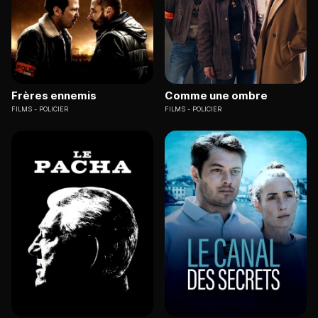
Frères ennemis
Comme une ombre
FILMS
POLICIER
FILMS
POLICIER