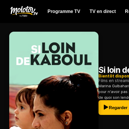
Programme TV
TV en direct
R
Si loin 
Bientôt dispon
Films en stream
Marina Gulbahar
pour n'avoir pas 
de quoi son lende
Regarder