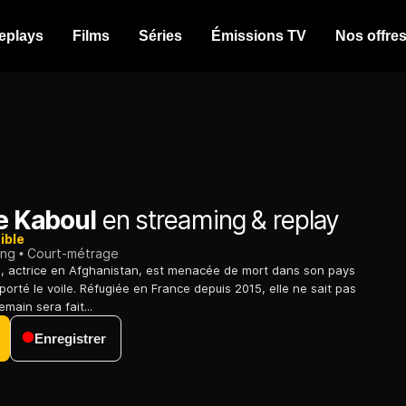
eplays
Films
Séries
Émissions TV
Nos offre
de Kaboul
en streaming & replay
ible
ing
Court-métrage
i, actrice en Afghanistan, est menacée de mort dans son pays
porté le voile. Réfugiée en France depuis 2015, elle ne sait pas
main sera fait...
Enregistrer