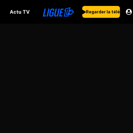
Actu TV
s
Regarder la télé