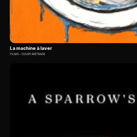
La machine à laver
FILMS
COURT-MÉTRAGE