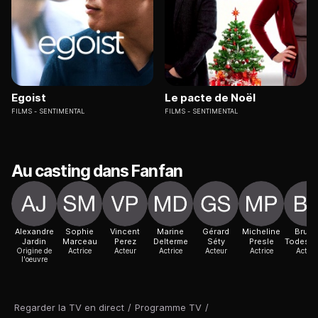
Egoist
Le pacte de Noël
FILMS
SENTIMENTAL
FILMS
SENTIMENTAL
Au casting dans Fanfan
Alexandre
Sophie
Vincent
Marine
Gérard
Micheline
Brun
Jardin
Marceau
Perez
Delterme
Séty
Presle
Todesch
Origine de
Actrice
Acteur
Actrice
Acteur
Actrice
Acteur
l'oeuvre
Regarder la TV en direct
/
Programme TV
/