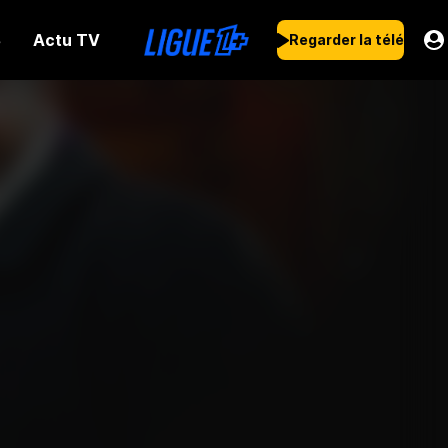
Actu TV
s
Regarder la télé