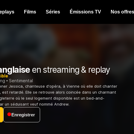
eplays
Films
Séries
Émissions TV
Nos offre
'anglaise
en streaming & replay
ible
ing
Sentimental
mener Jessica, chanteuse d'opéra, à Vienne où elle doit chanter
t, est retardé. Elle se retrouve alors coincée dans un charmant
ngleterre où le seul logement disponible est un bed-and-
par un séduisant veuf nommé Andrew.
Enregistrer