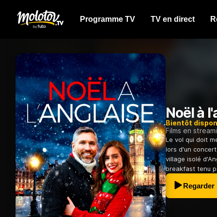
Programme TV
TV en direct
R
Noël à l
Bientôt dispon
Films en stream
Le vol qui doit 
lors d'un concer
village isolé d'A
breakfast tenu 
Regarder