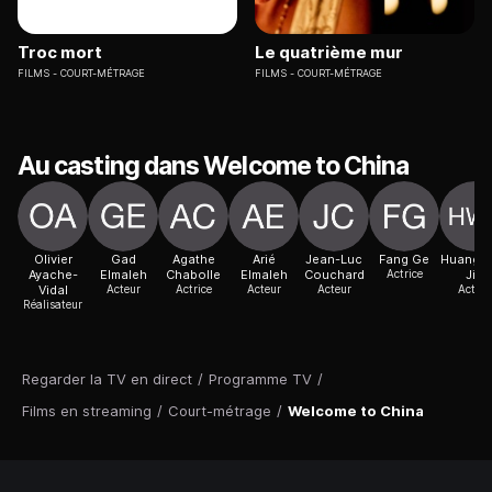
Troc mort
Le quatrième mur
FILMS
COURT-MÉTRAGE
FILMS
COURT-MÉTRAGE
Au casting dans Welcome to China
Olivier
Gad
Agathe
Arié
Jean-Luc
Fang Ge
Huang 
Ayache-
Elmaleh
Chabolle
Elmaleh
Couchard
Actrice
Jia
Vidal
Acteur
Actrice
Acteur
Acteur
Acteur
Réalisateur
Regarder la TV en direct
/
Programme TV
/
Films en streaming
/
Court-métrage
/
Welcome to China