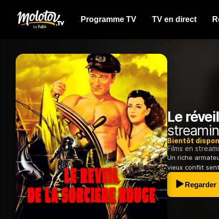
Programme TV
TV en direct
R
Le révei
streamin
Bientôt dispon
Films en stream
Un riche armateu
vieux conflit sen
Regarder