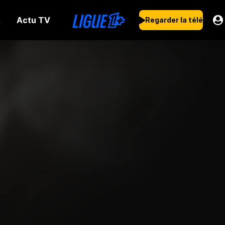
Actu TV
s
Regarder la télé