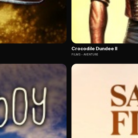
Crocodile Dundee II
FILMS
AVENTURE