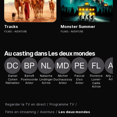
Tracks
Monster Summer
FILMS
AVENTURE
FILMS
AVENTURE
Au casting dans Les deux mondes
Daniel
Benoît
Natacha
Michel
Pascal
Florence
Arly Jo
Cohen
Poelvoorde
Lindinger
Duchaussoy
Elso
Loiret-
Actric
Réalisateur
Acteur
Actrice
Acteur
Acteur
Caille
Actrice
Regarder la TV en direct
/
Programme TV
/
Films en streaming
/
Aventure
/
Les deux mondes