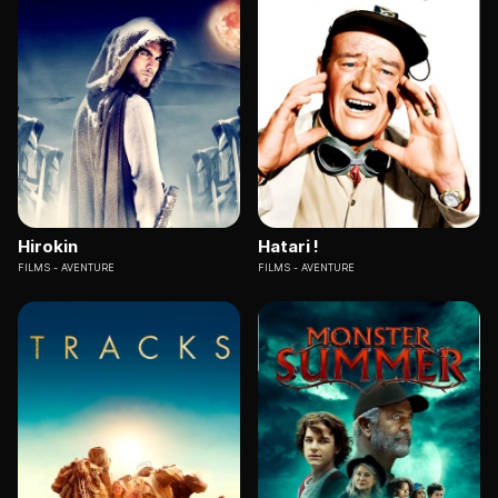
Hirokin
Hatari !
FILMS
AVENTURE
FILMS
AVENTURE