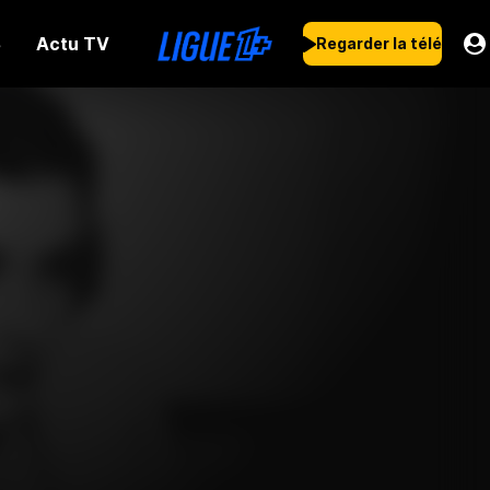
Actu TV
s
Regarder la télé