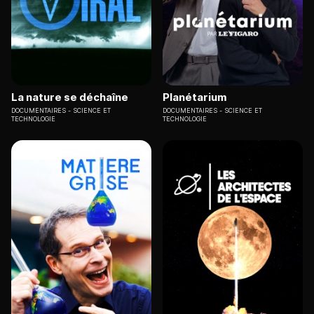
La nature se déchaîne
Planétarium
DOCUMENTAIRES
SCIENCE ET
DOCUMENTAIRES
SCIENCE ET
TECHNOLOGIE
TECHNOLOGIE