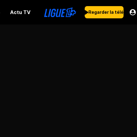
Actu TV
s
Regarder la télé