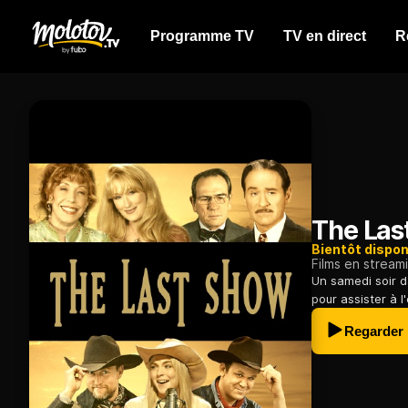
Programme TV
TV en direct
R
The Las
Bientôt dispon
Films en stream
Un samedi soir d
pour assister à l
Regarder