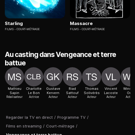
Starling
Massacre
FILMS
COURT-MÉTRAGE
FILMS
COURT-MÉTRAGE
Au casting dans Vengeance et terre
battue
Mathieu
Charlotte
Gustave
Riad
Thomas
Vincent
Winst
Sapin
Le Bon
Kervern
Sattouf
Solivérès
Lacoste
Ong
Réalisateur
Actrice
Acteur
Acteur
Acteur
Acteur
Acteur
Regarder la TV en direct
/
Programme TV
/
Films en streaming
/
Court-métrage
/
Vengeance et terre battue