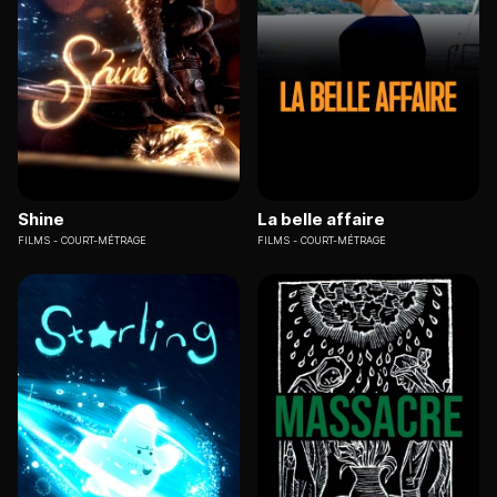
Shine
La belle affaire
FILMS
COURT-MÉTRAGE
FILMS
COURT-MÉTRAGE