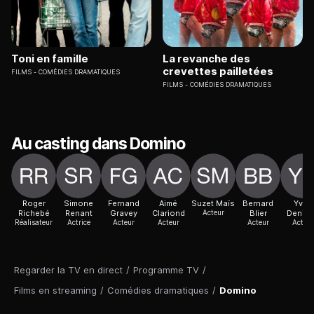
Toni en famille
La revanche des
crevettes pailletées
FILMS
COMÉDIES DRAMATIQUES
FILMS
COMÉDIES DRAMATIQUES
Au casting dans Domino
Roger
Simone
Fernand
Aimé
Suzet Maïs
Bernard
Yves
Richebé
Renant
Gravey
Clariond
Acteur
Blier
Denia
Réalisateur
Actrice
Acteur
Acteur
Acteur
Acteur
Regarder la TV en direct
/
Programme TV
/
Films en streaming
/
Comédies dramatiques
/
Domino