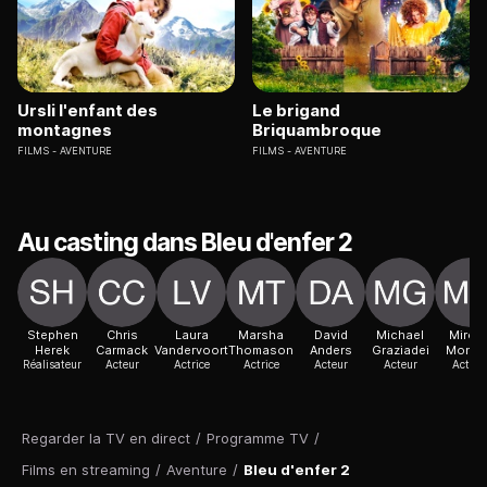
Ursli l'enfant des
Le brigand
montagnes
Briquambroque
FILMS
AVENTURE
FILMS
AVENTURE
Au casting dans Bleu d'enfer 2
Stephen
Chris
Laura
Marsha
David
Michael
Mirce
Herek
Carmack
Vandervoort
Thomason
Anders
Graziadei
Monro
Réalisateur
Acteur
Actrice
Actrice
Acteur
Acteur
Actric
Regarder la TV en direct
/
Programme TV
/
Films en streaming
/
Aventure
/
Bleu d'enfer 2