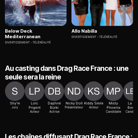
Below Deck
Allo Nabilla
Mediterranean
DIVERTISSEMENT
TÉLÉRÉALITÉ
DIVERTISSEMENT
TÉLÉRÉALITÉ
Au casting dans Drag Race France : une
seule sera la reine
Shy'm
Loïc
Daphné
Nicky Doll
Kiddy Smile
Misty
La Bi
Jury
Prigent
Bürki
Présentateur
Acteur
Phoenix
Berth
Acteur
Actrice
Candidate
Candida
Les chaînes diffusant Drag Race France :