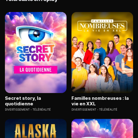
reçoit pourra, la semaine suivante, sauver l'une
des trois reines en bas du classement, ou se
sauver elle-même si elle est en danger.
Secret story, la
Familles nombreuses : la
quotidienne
vie en XXL
DIVERTISSEMENT
TÉLÉRÉALITÉ
DIVERTISSEMENT
TÉLÉRÉALITÉ