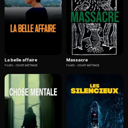
La belle affaire
Massacre
FILMS
COURT-MÉTRAGE
FILMS
COURT-MÉTRAGE