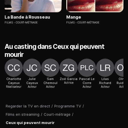
La Bande à Rousseau
Mange
FILMS
COURT-MÉTRAGE
FILMS
COURT-MÉTRAGE
Au casting dans Ceux qui peuvent
mourir
Charlotte
Julie
Sam
Zoé Garcia
Pascal Le
Lilas
Olivie
Cayeux
Cayeux
Chemoul
Actrice
Corre
Richard
Ruidav
Réalisateur
Acteur
Acteur
Acteur
Acteur
Acteur
Regarder la TV en direct
/
Programme TV
/
Films en streaming
/
Court-métrage
/
Ceux qui peuvent mourir