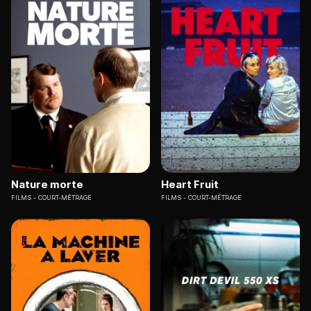
Nature morte
Heart Fruit
FILMS
COURT-MÉTRAGE
FILMS
COURT-MÉTRAGE