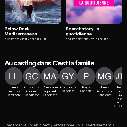
Below Deck
Secret story, la
Mediterranean
quotidienne
DIVERTISSEMENT
TÉLÉRÉALITÉ
DIVERTISSEMENT
TÉLÉRÉALITÉ
Au casting dans C'est la famille
Laura
Giuseppa
Maïssane
Greg Yega
Paga
Maéva
Jessic
Lempika
Ciurleo
Aghioul
Candidat
Candidat
Ghennam
Thiven
Candidate
Candidate
Candidate
Candidate
Garci
Candida
d'émissi
de téléréa
Regarder la TV en direct
/
Programme TV
/
Divertissement
/