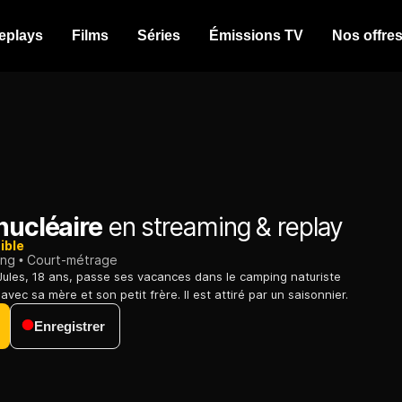
eplays
Films
Séries
Émissions TV
Nos offre
nucléaire
en streaming & replay
ible
ing
Court-métrage
Jules, 18 ans, passe ses vacances dans le camping naturiste
vec sa mère et son petit frère. Il est attiré par un saisonnier.
Enregistrer