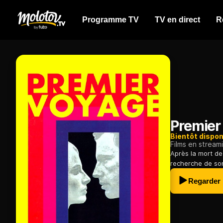
Programme TV
TV en direct
R
Premier
Bientôt dispon
Films en stream
Après la mort de 
recherche de son
Regarder