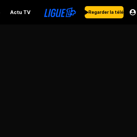
Actu TV
s
Regarder la télé